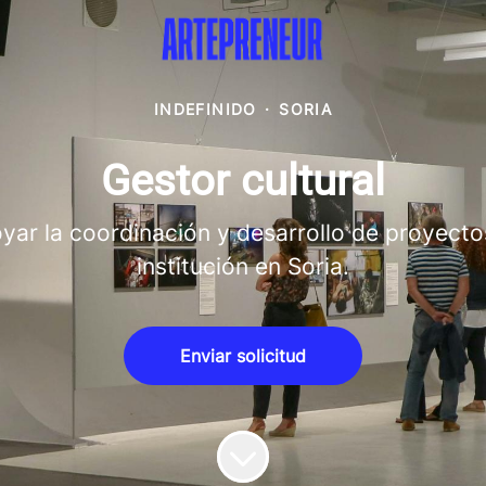
INDEFINIDO
·
SORIA
Gestor cultural
ar la coordinación y desarrollo de proyectos 
institución en Soria.
Enviar solicitud