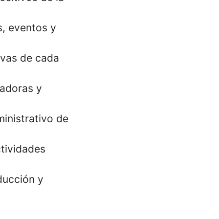
s, eventos y
ivas de cada
radoras y
inistrativo de
ctividades
ducción y