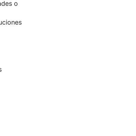
ades o
tuciones
s