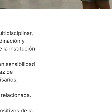
tidisciplinar,
dinación y
 la institución
n sensibilidad
paz de
isarios,
 relacionada.
sitivos de la