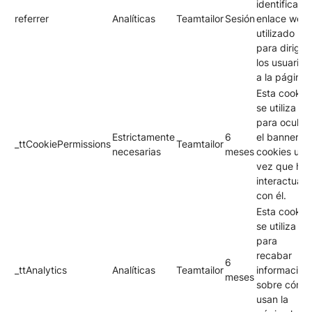
identificar el
referrer
Analíticas
Teamtailor
Sesión
enlace web
utilizado
para dirigir 
los usuarios
a la página.
Esta cookie
se utiliza
para ocultar
Estrictamente
6
el banner d
_ttCookiePermissions
Teamtailor
necesarias
meses
cookies una
vez que has
interactuad
con él.
Esta cookie
se utiliza
para
recabar
6
_ttAnalytics
Analíticas
Teamtailor
información
meses
sobre cómo
usan la