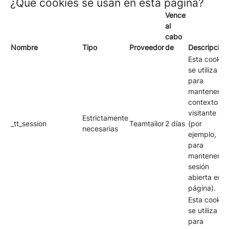
¿Qué cookies se usan en esta página?
Vence
al
cabo
Nombre
Tipo
Proveedor
de
Descripción
Esta cookie
se utiliza
para
mantener el
contexto de
visitante
Estrictamente
_tt_session
Teamtailor
2 días
(por
necesarias
ejemplo,
para
mantener tu
sesión
abierta en l
página).
Esta cookie
se utiliza
para